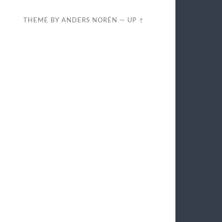
THEME BY
ANDERS NORÉN
—
UP ↑