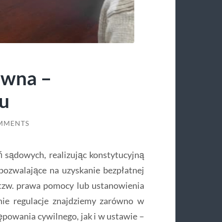
awna –
u
MMENTS
sądowych, realizując konstytucyjną
pozwalające na uzyskanie bezpłatnej
tzw. prawa pomocy lub ustanowienia
nie regulacje znajdziemy zarówno w
powania cywilnego, jak i w ustawie –