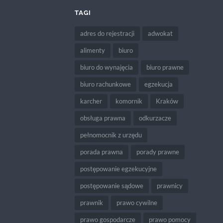
TAGI
adres do rejestracji
adwokat
alimenty
biuro
biuro do wynajęcia
biuro prawne
biuro rachunkowe
egzekucja
karcher
komornik
Kraków
obsługa prawna
odkurzacze
pełnomocnik z urzędu
porada prawna
porady prawne
postępowanie egzekucyjne
postępowanie sądowe
prawnicy
prawnik
prawo cywilne
prawo gospodarcze
prawo pomocy