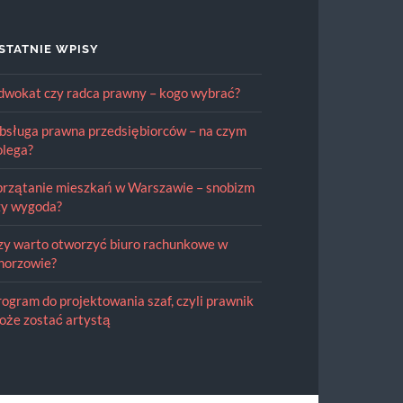
STATNIE WPISY
dwokat czy radca prawny – kogo wybrać?
bsługa prawna przedsiębiorców – na czym
olega?
przątanie mieszkań w Warszawie – snobizm
zy wygoda?
zy warto otworzyć biuro rachunkowe w
horzowie?
rogram do projektowania szaf, czyli prawnik
oże zostać artystą