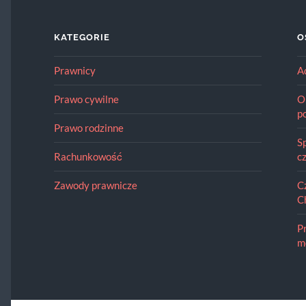
KATEGORIE
O
Prawnicy
A
Prawo cywilne
O
p
Prawo rodzinne
S
Rachunkowość
c
Zawody prawnicze
C
C
P
m