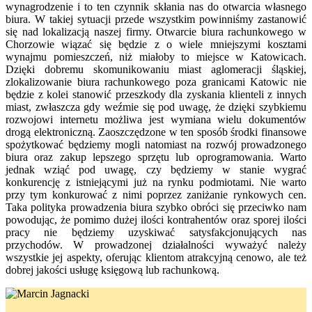
wynagrodzenie i to ten czynnik skłania nas do otwarcia własnego
biura. W takiej sytuacji przede wszystkim powinniśmy zastanowić
się nad lokalizacją naszej firmy. Otwarcie biura rachunkowego w
Chorzowie wiązać się będzie z o wiele mniejszymi kosztami
wynajmu pomieszczeń, niż miałoby to miejsce w Katowicach.
Dzięki dobremu skomunikowaniu miast aglomeracji śląskiej,
zlokalizowanie biura rachunkowego poza granicami Katowic nie
będzie z kolei stanowić przeszkody dla zyskania klienteli z innych
miast, zwłaszcza gdy weźmie się pod uwagę, że dzięki szybkiemu
rozwojowi internetu możliwa jest wymiana wielu dokumentów
drogą elektroniczną. Zaoszczędzone w ten sposób środki finansowe
spożytkować będziemy mogli natomiast na rozwój prowadzonego
biura oraz zakup lepszego sprzętu lub oprogramowania. Warto
jednak wziąć pod uwagę, czy będziemy w stanie wygrać
konkurencję z istniejącymi już na rynku podmiotami. Nie warto
przy tym konkurować z nimi poprzez zaniżanie rynkowych cen.
Taka polityka prowadzenia biura szybko obróci się przeciwko nam
powodując, że pomimo dużej ilości kontrahentów oraz sporej ilości
pracy nie będziemy uzyskiwać satysfakcjonujących nas
przychodów. W prowadzonej działalności wyważyć należy
wszystkie jej aspekty, oferując klientom atrakcyjną cenowo, ale też
dobrej jakości usługę księgową lub rachunkową.