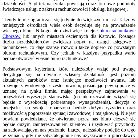
działalności. Stąd też na rynku powstają coraz to nowe podmioty
świadczące usługi z zakresu rachunkowości i obsługi księgowej.
Trendy te nie ograniczają się jedynie do większych miast. Także w
mniejszych ośrodkach wiele osób decyduje się na prowadzenie
własnego biura. Nikogo nie dziwi więc kolejne
biuro rachunkowe
Chorzów
lub innych miastach ościennych dla Katowic. Rosnąca
liczba przedsiębiorców zwiększa popyt na usługi księgowe i
rachunkowe, co daje szansę rozwoju także dopiero co powstałym
biurom rachunkowym. Czy jednak w każdym przypadku warto
będzie otworzyć własne biuro rachunkowe?
Podstawowym kryterium, które należałoby wziąć pod uwagę
decydując się na otwarcie własnej działalności jest poziom
aktualnych zarobków oraz istniejące możliwości awansu lub
rozwoju zawodowego. Często bowiem, posiadając pewną pracę w
uznanej na rynku firmie, mając perspektywy zajmowania w
przyszłości wyższego stanowiska (co nierozerwalnie wiązać się
będzie z wysokością pobieranego wynagrodzenia), decyzja o
przejściu „na swoje” obarczona będzie dużym ryzykiem oraz
możliwością pogorszenia sytuacji zawodowej i majątkowej. Nie jest
bowiem powiedziane, że otwierane przez nas biuro cieszyć się
będzie dużym zainteresowaniem klientów i uzyskiwać przychody
na zadowalającym nas poziomie. Inaczej należałoby podejść do tego
w sytuacji, gdy nie satysfakcjonuje nas uzyskiwane u pracodawcy