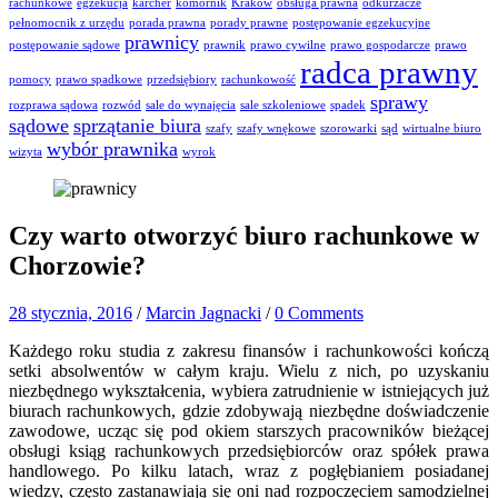
rachunkowe
egzekucja
karcher
komornik
Kraków
obsługa prawna
odkurzacze
pełnomocnik z urzędu
porada prawna
porady prawne
postępowanie egzekucyjne
prawnicy
postępowanie sądowe
prawnik
prawo cywilne
prawo gospodarcze
prawo
radca prawny
pomocy
prawo spadkowe
przedsiębiory
rachunkowość
sprawy
rozprawa sądowa
rozwód
sale do wynajęcia
sale szkoleniowe
spadek
sądowe
sprzątanie biura
szafy
szafy wnękowe
szorowarki
sąd
wirtualne biuro
wybór prawnika
wizyta
wyrok
Czy warto otworzyć biuro rachunkowe w
Chorzowie?
28 stycznia, 2016
/
Marcin Jagnacki
/
0 Comments
Każdego roku studia z zakresu finansów i rachunkowości kończą
setki absolwentów w całym kraju. Wielu z nich, po uzyskaniu
niezbędnego wykształcenia, wybiera zatrudnienie w istniejących już
biurach rachunkowych, gdzie zdobywają niezbędne doświadczenie
zawodowe, ucząc się pod okiem starszych pracowników bieżącej
obsługi ksiąg rachunkowych przedsiębiorców oraz spółek prawa
handlowego. Po kilku latach, wraz z pogłębianiem posiadanej
wiedzy, często zastanawiają się oni nad rozpoczęciem samodzielnej