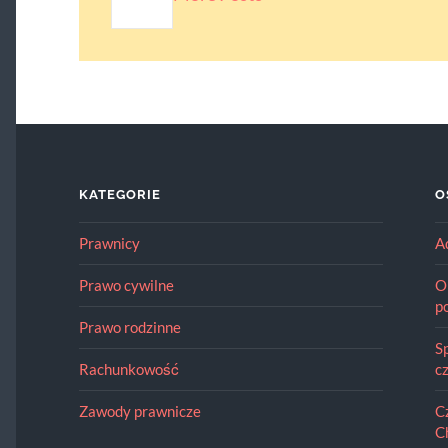
KATEGORIE
O
Prawnicy
A
Prawo cywilne
O
p
Prawo rodzinne
S
Rachunkowość
c
Zawody prawnicze
C
C