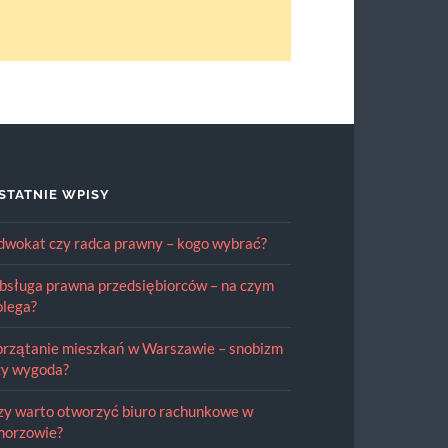
STATNIE WPISY
dwokat czy radca prawny – kogo wybrać?
bsługa prawna przedsiębiorców – na czym
olega?
przątanie mieszkań w Warszawie – snobizm
zy wygoda?
zy warto otworzyć biuro rachunkowe w
horzowie?