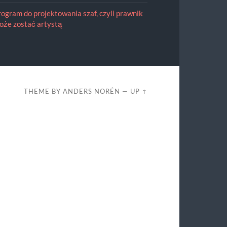
rogram do projektowania szaf, czyli prawnik
oże zostać artystą
THEME BY
ANDERS NORÉN
—
UP ↑