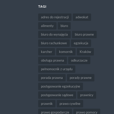
TAGI
adres do rejestracji
adwokat
alimenty
biuro
biuro do wynajęcia
biuro prawne
biuro rachunkowe
egzekucja
karcher
komornik
Kraków
obsługa prawna
odkurzacze
pełnomocnik z urzędu
porada prawna
porady prawne
postępowanie egzekucyjne
postępowanie sądowe
prawnicy
prawnik
prawo cywilne
prawo gospodarcze
prawo pomocy